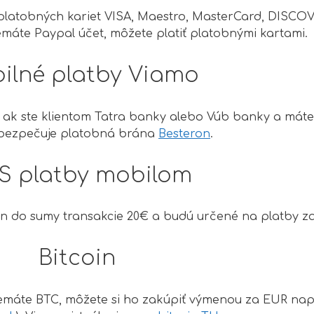
o platobných kariet VISA, Maestro, MasterCard, DI
máte Paypal účet, môžete platiť platobnými kartami.
ilné platby Viamo
 ak ste klientom Tatra banky alebo Vúb banky a mát
abezpečuje platobná brána
Besteron
.
S platby mobilom
n do sumy transakcie 20€ a budú určené na platby z
Bitcoin
 nemáte BTC, môžete si ho zakúpiť výmenou za EUR na