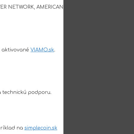
SCOVER NETWORK, AMERICAN
e aktivované
VIAMO.sk
.
a technickú podporu.
príklad na
simplecoin.sk