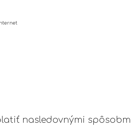
nternet
latiť nasledovnými spôsobmi