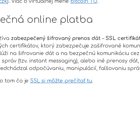
czk
). Viac o virtuálnej mene
bitcoin TU
.
ečná online platba
žíva
zabezpečený šifrovaný prenos dát
–
SSL certifikát
ých certifikátov, ktorý zabezpečuje zašifrované komu
ži na šifrovanie dát a na bezpečnú komunikáciu cez 
 správ (tzv. instant messaging), alebo iné prenosy dát
redchádzal odpočúvaniu, manipulácií, falšovaniu správ
 o tom čo je
SSL si môžte prečítať tu
.