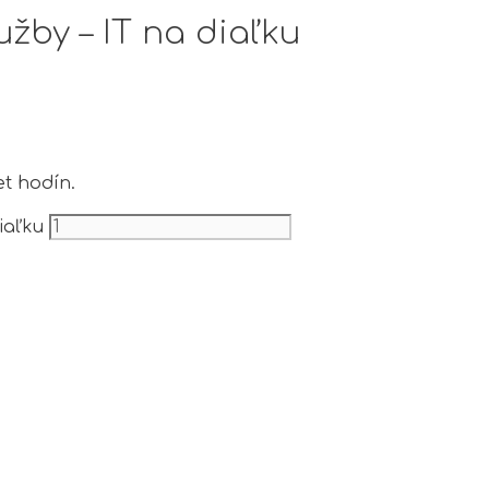
žby – IT na diaľku
t hodín.
iaľku