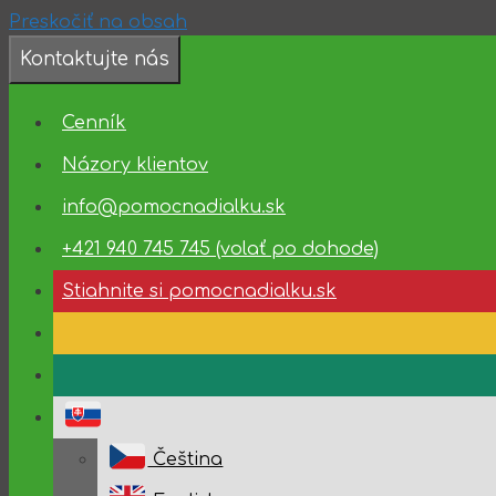
Preskočiť na obsah
Kontaktujte nás
Dostupnosť
Cenník
technickej
podpory
Názory klientov
info@pomocnadialku.sk
10.08.2026
–
+421 940 745 745 (volať po dohode)
14.08.2026
Stiahnite si pomocnadialku.sk
Čeština