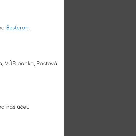
ána
Besteron
.
a, VÚB banka, Poštová
na náš účet.