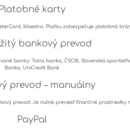
Platobné karty
sterCard, Maestro. Platbu zabezpečuje platobná br
itý bankový prevod
vané banky: Tatra banka, ČSOB, Slovenská sporiteľň
Banka‎, UniCredit Bank
ý prevod – manuálny
ový prevod. Je nutné previesť finančné prostriedky 
PayPal