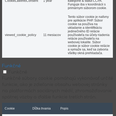
CookieLawInfoConsent
1 year
kategórie & štatút CCPA.
Funguje iba v koordinácii s
primárnym súborom cookie.
Tento súbor cookie je natívny
pre aplikácie PHP. Súbor
cookie sa používa na
ukladanie a identifikáciu
jedinečného ID relácie
viewed_cookie_policy
11 mesiacov
používateľa na účely riadenia
relácie používateľa na
webovej lokalite. Súbor
cookie je súbor cookie relácie
a vymaže sa, keď sa zatvoria
všetky okná prehliadača.
Funkčné
Funkčné
Funkčné súbory cookie pomáhajú vykonávať určité
funkcie, ako je zdieľanie obsahu webovej stránky
na platformách sociálnych médií, zhromažďovanie
spätnej väzby a ďalšie funkcie tretích strán.
Cookie
Dĺžka trvania
Popis