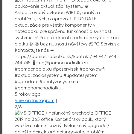
💻🔌 Problém s WIFI na HP EliteBook 845 G7 a
aplikovanie aktualizácí systému ⚙️
Aktualizovaný ovládač WIFI 📡, analýza
problému, rýchla oprava. UP TO DATE
aktualizácie pre všetky komponenty v
notebooku pre správnu funkčnosť a svižnosť
systému. ✅ Problém klienta odstránený úplne na
diaľku 👍 🙂 bez nutnosti návštevy @PC-Servis.sk
Kontaktujte nás ➡
https://pomocnadialku.sk/kontakt/ 📲 +421 944
744 745 ,🖥 info@pomocnadialku.sk
#pomocnadialku #pcservissk #opravawifi
#aktualizaciasystemu #updatesystem
#uptodate #analyzasystemu
#pomahamenadialku
5 rokov ago
View on Instagram
|
2/6