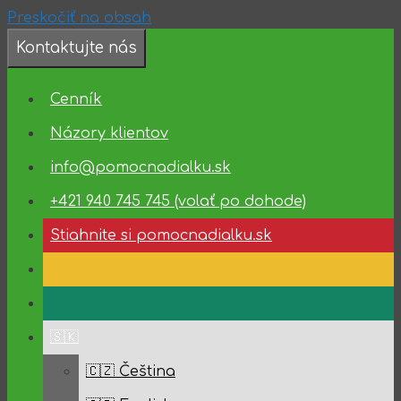
Preskočiť na obsah
Kontaktujte nás
❗️Dostupnosť
technickej
Cenník
podpory
✅
Názory klientov
10.08.2026
info@pomocnadialku.sk
–
14.08.2026
+421 940 745 745 (volať po dohode)
✅
Stiahnite si pomocnadialku.sk
🇸🇰
🇨🇿 Čeština