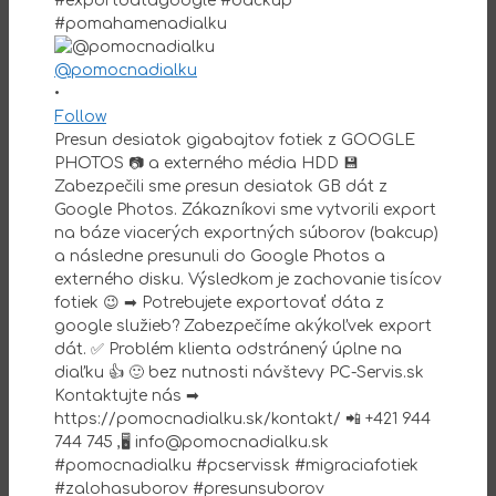
@pomocnadialku
•
Follow
Presun desiatok gigabajtov fotiek z GOOGLE
PHOTOS 📷 a externého média HDD 💾
Zabezpečili sme presun desiatok GB dát z
Google Photos. Zákazníkovi sme vytvorili export
na báze viacerých exportných súborov (bakcup)
a následne presunuli do Google Photos a
externého disku. Výsledkom je zachovanie tisícov
fotiek 😉 ➡ Potrebujete exportovať dáta z
google služieb? Zabezpečíme akýkoľvek export
dát. ✅ Problém klienta odstránený úplne na
diaľku 👍 🙂 bez nutnosti návštevy PC-Servis.sk
Kontaktujte nás ➡
https://pomocnadialku.sk/kontakt/ 📲 +421 944
744 745 ,🖥 info@pomocnadialku.sk
#pomocnadialku #pcservissk #migraciafotiek
#zalohasuborov #presunsuborov