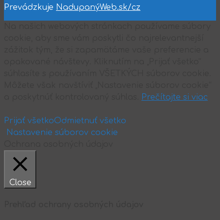
Prevádzkuje
NadupanýWeb.sk/cz
Na našich webových stránkach používame súbory
cookie, aby sme vám poskytli čo najrelevantnejší
zážitok tým, že si zapamätáme vaše preferencie a
opakované návštevy. Kliknutím na „Prijať všetko“
súhlasíte s používaním VŠETKÝCH súborov cookie.
Môžete však navštíviť „Nastavenie súborov cookie“
a poskytnúť kontrolovaný súhlas.
Prečítajte si viac
Prijať všetko
Odmietnuť všetko
Nastavenie súborov cookie
Ochrana osobných údajov
Close
Prehľad ochrany osobných údajov