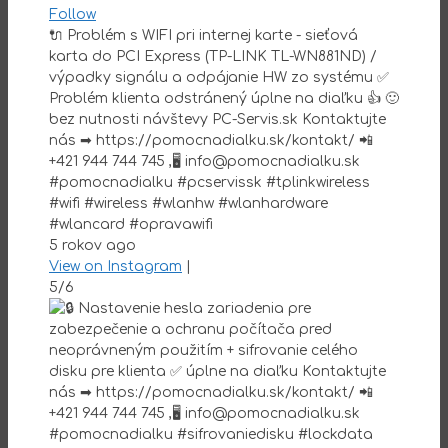
Follow
🔌 Problém s WIFI pri internej karte - sieťová
karta do PCI Express (TP-LINK TL-WN881ND) /
výpadky signálu a odpájanie HW zo systému ✅
Problém klienta odstránený úplne na diaľku 👍 🙂
bez nutnosti návštevy PC-Servis.sk Kontaktujte
nás ➡ https://pomocnadialku.sk/kontakt/ 📲
+421 944 744 745 ,🖥 info@pomocnadialku.sk
#pomocnadialku #pcservissk #tplinkwireless
#wifi #wireless #wlanhw #wlanhardware
#wlancard #opravawifi
5 rokov ago
View on Instagram
|
5/6