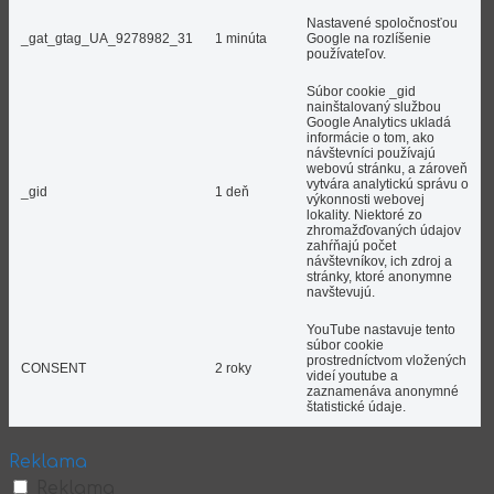
Nastavené spoločnosťou
_gat_gtag_UA_9278982_31
1 minúta
Google na rozlíšenie
používateľov.
Súbor cookie _gid
nainštalovaný službou
Google Analytics ukladá
informácie o tom, ako
návštevníci používajú
webovú stránku, a zároveň
vytvára analytickú správu o
_gid
1 deň
výkonnosti webovej
lokality. Niektoré zo
zhromažďovaných údajov
zahŕňajú počet
návštevníkov, ich zdroj a
stránky, ktoré anonymne
navštevujú.
YouTube nastavuje tento
súbor cookie
prostredníctvom vložených
CONSENT
2 roky
videí youtube a
zaznamenáva anonymné
štatistické údaje.
Reklama
Reklama