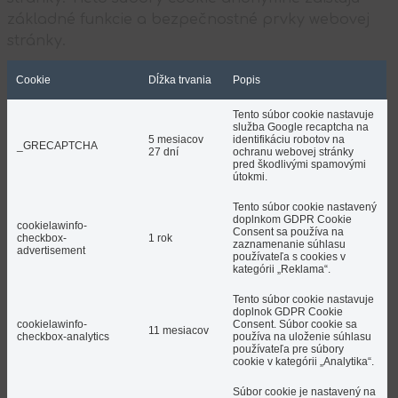
základné funkcie a bezpečnostné prvky webovej
stránky.
Cookie
Dĺžka trvania
Popis
Tento súbor cookie nastavuje
služba Google recaptcha na
5 mesiacov
identifikáciu robotov na
_GRECAPTCHA
27 dní
ochranu webovej stránky
pred škodlivými spamovými
útokmi.
Tento súbor cookie nastavený
doplnkom GDPR Cookie
cookielawinfo-
Consent sa používa na
checkbox-
1 rok
zaznamenanie súhlasu
advertisement
používateľa s cookies v
kategórii „Reklama“.
Tento súbor cookie nastavuje
doplnok GDPR Cookie
cookielawinfo-
Consent. Súbor cookie sa
11 mesiacov
checkbox-analytics
používa na uloženie súhlasu
používateľa pre súbory
cookie v kategórii „Analytika“.
Súbor cookie je nastavený na