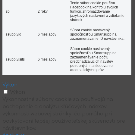
Tento súbor cookie používa
Facebook na kontrolu svojich
sb
2 roky
funkcií, zhromažďovanie
jazykových nastavení a zdieľanie
stránok.
Súbor cookie nastavený
ssupp.vid
6 mesiacov
spoločnosťou Smartsupp na
zaznamenávanie ID návštevníka.
Súbor cookie nastavený
spoločnosťou Smartsupp na
zaznamenávanie počtu
ssupp.visits
6 mesiacov
predchádzajúcich návštev
potrebných na sledovanie
automatických správ.
Výkon
Výkon
Výkonnostné súbory cookie sa používajú na
pochopenie a analýzu kľúčových indexov
výkonnosti webovej stránky, čo pomáha pri
poskytovaní lepšej používateľskej skúsenosti pre
návštevníkov.