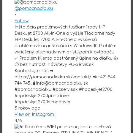
@pomocnadialku
•
Follow
Inštalácia problémových tlačiarní rady HP
DeskJet 2700 All-in-One a vyššie Tlačiarne rady
HP DeskJet 2700 All-in-One a vyššie sú
problémové na inštaláciu s Windows 10 Problém
vyriešený alternatívnym prístupom k ovládaču
✅ Problém klienta odstránený úplne na diaľku 👍
🙂 bez nutnosti návštevy PC-Servis.sk
Kontaktujte nás ➡
https://pomocnadialku.sk/kontakt/ 📲 +421 944
744 745 ,🖥 info@pomocnadialku.sk
#pomocnadialku #pcservissk #hpdeskjet2700
#hpdeskjet2700printdriver
#hpdeskjet2700scandriver
5 rokov ago
View on Instagram
|
4/6