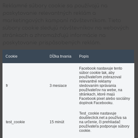
Reklamné súbory cookie sa používajú na
poskytovanie relevantných reklám a
marketingových kampaní návštevníkom. Tieto
súbory cookie sledujú návštevníkov na webových
stránkach a zhromažďujú informácie na
poskytovanie prispôsobených reklám.
Cookie
Dĺžka trvania
Popis
Facebook nastavuje tento
súbor cookie tak, aby
používateľom zobrazoval
relevantné reklamy
fr
3 mesiace
sledovaním správania
používateľov na webe, na
stránkach, ktoré majú
Facebook pixel alebo sociálny
doplnok Facebooku.
Test_cookie nastavuje
doubleclick.net a používa sa
test_cookie
15 minút
na určenie, či prehliadač
používateľa podporuje súbory
cookie.