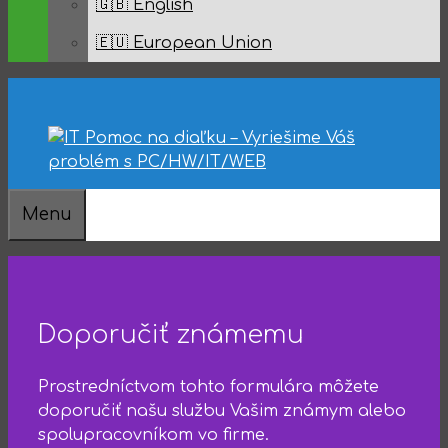
🇬🇧 English
🇪🇺 European Union
IT Technická podpora 24/7, telefonicky, e-
Vyriešime vaše problémy s PC/HW/IT/WEB
Oprava vášho PC prostredníctvom
Viac ako 14 rokov skúseností s IT,
Menu
mailom, online chat
úplne na diaľku
programu bez inštalácie
referencie a spokojní klienti
Doporučiť známemu
Prostredníctvom tohto formulára môžete
doporučiť našu službu Vašim známym alebo
spolupracovníkom vo firme.