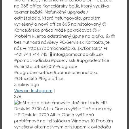
MS OFFICE / nefunkčný prechod z OFFICE 2019
na 365 office Kancelársky balík, ktorý využíva
takmer každý. Nefunkčný upgrade /
odinštalácia, ktorá nefungovala, problém
vyriešený a nový office 365 nainštalovaný 🙂
Kancelárska práca môže pokračovať 🙂 ✅
Problém klienta odstránený úplne na diaľku 👍 🙂
bez nutnosti návševy PC-Servis.sk Kontaktujte
nás ➡ https://pomocnadialku.sk/kontakt/ 📲
+421 944 744 745 ,🖥 info@pomocnadialku.sk
#pomocnadialku #pcservissk #upgradeoffice
#uninstalloffice2019 #upgrade
#upgrademsoffice #pomahamenadialku
#Office365 #legaloffice
5 rokov ago
View on Instagram
|
3/6