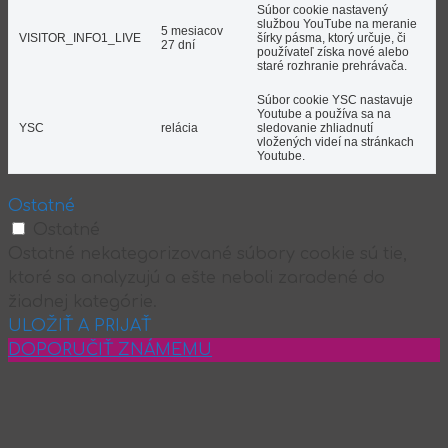
Súbor cookie nastavený
službou YouTube na meranie
5 mesiacov
VISITOR_INFO1_LIVE
šírky pásma, ktorý určuje, či
27 dní
používateľ získa nové alebo
staré rozhranie prehrávača.
Súbor cookie YSC nastavuje
Youtube a používa sa na
YSC
relácia
sledovanie zhliadnutí
vložených videí na stránkach
Youtube.
Ostatné
Ostatné
Ostatné nekategorizované súbory cookie sú tie,
ktoré sa analyzujú a ešte neboli zaradené do
žiadnej kategórie.
ULOŽIŤ A PRIJAŤ
DOPORUČIŤ ZNÁMEMU