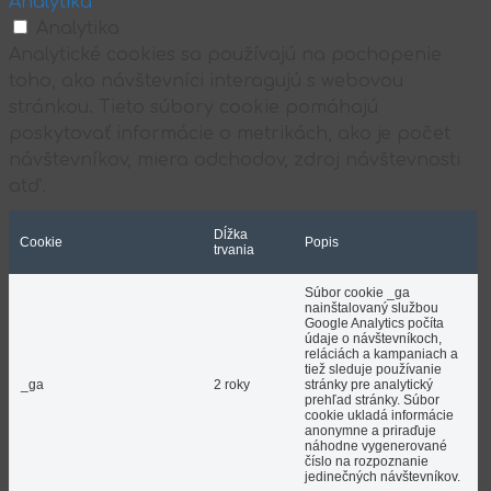
Analytika
Analytika
Analytické cookies sa používajú na pochopenie
toho, ako návštevníci interagujú s webovou
stránkou. Tieto súbory cookie pomáhajú
poskytovať informácie o metrikách, ako je počet
návštevníkov, miera odchodov, zdroj návštevnosti
atď.
Dĺžka
Cookie
Popis
trvania
Súbor cookie _ga
nainštalovaný službou
Google Analytics počíta
údaje o návštevníkoch,
reláciách a kampaniach a
tiež sleduje používanie
_ga
2 roky
stránky pre analytický
prehľad stránky. Súbor
cookie ukladá informácie
anonymne a priraďuje
náhodne vygenerované
číslo na rozpoznanie
jedinečných návštevníkov.