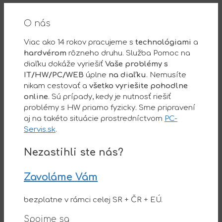
O nás
Viac ako 14 rokov pracujeme s
technológiami
a
hardvérom
rôzneho druhu. Služba Pomoc na
diaľku dokáže vyriešiť
Vaše problémy s
IT/HW/PC/WEB
úplne
na diaľku
. Nemusíte
nikam cestovať a
všetko vyriešite pohodlne
online
. Sú prípady, kedy je nutnosť riešiť
problémy s HW priamo fyzicky. Sme pripravení
aj na takéto situácie prostredníctvom
PC-
Servis.sk
.
Nezastihli ste nás?
Zavoláme Vám
bezplatne v rámci celej SR + ČR + EÚ.
Spojme sa