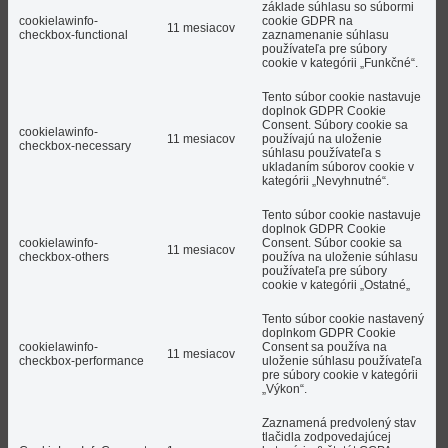
základe súhlasu so súbormi
cookielawinfo-
cookie GDPR na
11 mesiacov
checkbox-functional
zaznamenanie súhlasu
používateľa pre súbory
cookie v kategórii „Funkčné“.
Tento súbor cookie nastavuje
doplnok GDPR Cookie
Consent. Súbory cookie sa
cookielawinfo-
11 mesiacov
používajú na uloženie
checkbox-necessary
súhlasu používateľa s
ukladaním súborov cookie v
kategórii „Nevyhnutné“.
Tento súbor cookie nastavuje
doplnok GDPR Cookie
cookielawinfo-
Consent. Súbor cookie sa
11 mesiacov
checkbox-others
používa na uloženie súhlasu
používateľa pre súbory
cookie v kategórii „Ostatné„
Tento súbor cookie nastavený
doplnkom GDPR Cookie
cookielawinfo-
Consent sa používa na
11 mesiacov
checkbox-performance
uloženie súhlasu používateľa
pre súbory cookie v kategórii
„Výkon“.
Zaznamená predvolený stav
tlačidla zodpovedajúcej