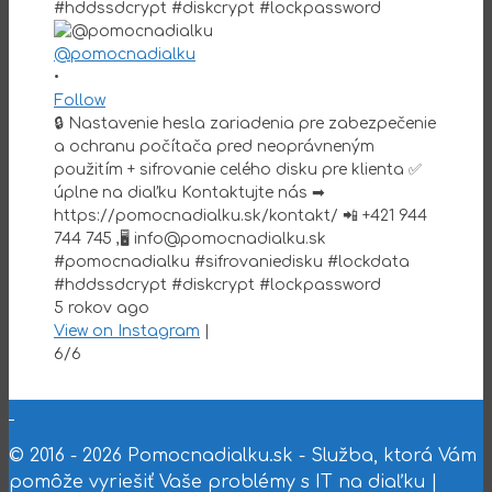
@pomocnadialku
•
Follow
🔒 Nastavenie hesla zariadenia pre zabezpečenie
a ochranu počítača pred neoprávneným
použitím + sifrovanie celého disku pre klienta ✅
úplne na diaľku Kontaktujte nás ➡
https://pomocnadialku.sk/kontakt/ 📲 +421 944
744 745 ,🖥 info@pomocnadialku.sk
#pomocnadialku #sifrovaniedisku #lockdata
#hddssdcrypt #diskcrypt #lockpassword
5 rokov ago
View on Instagram
|
6/6
© 2016 - 2026 Pomocnadialku.sk - Služba, ktorá Vám
pomôže vyriešiť Vaše problémy s IT na diaľku |