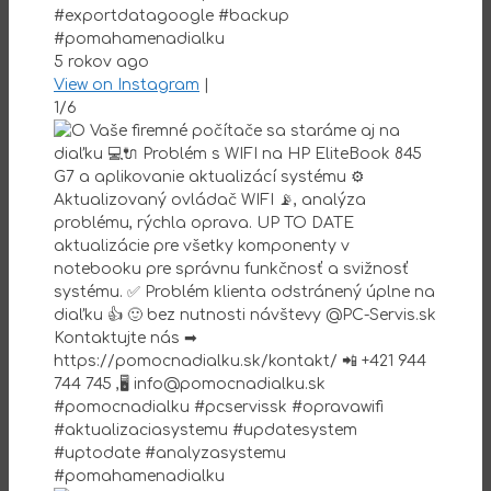
#exportdatagoogle #backup
#pomahamenadialku
5 rokov ago
View on Instagram
|
1/6