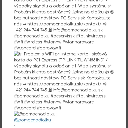
@pomocnadialku
•