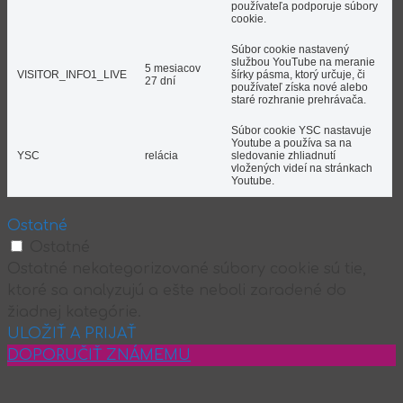
používateľa podporuje súbory
cookie.
Súbor cookie nastavený
službou YouTube na meranie
5 mesiacov
VISITOR_INFO1_LIVE
šírky pásma, ktorý určuje, či
27 dní
používateľ získa nové alebo
staré rozhranie prehrávača.
Súbor cookie YSC nastavuje
Youtube a používa sa na
YSC
relácia
sledovanie zhliadnutí
vložených videí na stránkach
Youtube.
Ostatné
Ostatné
Ostatné nekategorizované súbory cookie sú tie,
ktoré sa analyzujú a ešte neboli zaradené do
žiadnej kategórie.
ULOŽIŤ A PRIJAŤ
DOPORUČIŤ ZNÁMEMU