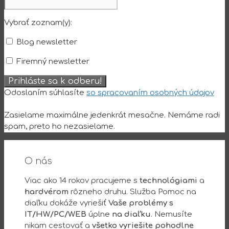
Vybrať zoznam(y):
Blog newsletter
Firemný newsletter
Odoslaním súhlasíte
so spracovaním osobných údajov
Zasielame maximálne jedenkrát mesačne. Nemáme radi
spam, preto ho nezasielame.
O nás
Viac ako 14 rokov pracujeme s
technológiami
a
hardvérom
rôzneho druhu. Služba Pomoc na
diaľku dokáže vyriešiť
Vaše problémy s
IT/HW/PC/WEB
úplne
na diaľku
. Nemusíte
nikam cestovať a
všetko vyriešite pohodlne