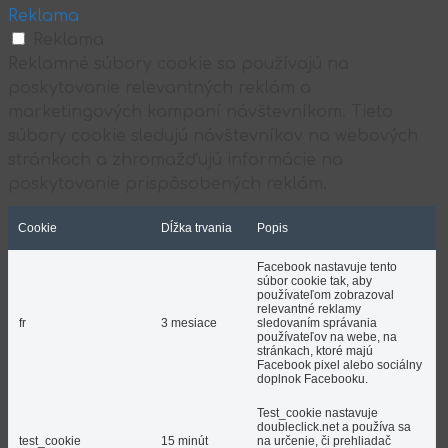
Reklama
Reklama
Reklamné súbory cookie sa používajú na
poskytovanie relevantných reklám a
marketingových kampaní návštevníkom. Tieto
súbory cookie sledujú návštevníkov na webových
stránkach a zhromažďujú informácie na
poskytovanie prispôsobených reklám.
Cookie
Dĺžka trvania
Popis
Facebook nastavuje tento
súbor cookie tak, aby
používateľom zobrazoval
relevantné reklamy
fr
3 mesiace
sledovaním správania
používateľov na webe, na
stránkach, ktoré majú
Facebook pixel alebo sociálny
doplnok Facebooku.
Test_cookie nastavuje
doubleclick.net a používa sa
test_cookie
15 minút
na určenie, či prehliadač