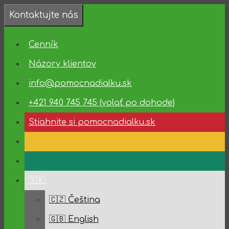
Preskočiť
Kontaktujte nás
na
❗️Dostupnosť
obsah
technickej
Cenník
podpory
✅
Názory klientov
10.08.2026
info@pomocnadialku.sk
–
14.08.2026
+421 940 745 745 (volať po dohode)
✅
Stiahnite si pomocnadialku.sk
🇸🇰
🇨🇿 Čeština
🇬🇧 English