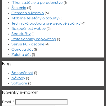
IT konzultácie a poradenstvo
(1)
Školenia
(4)
Ochrana súkromia
(6)
Mobilné telefóny a tablety
(1)
Technická podpora pre webové stránky
(4)
Bezpečnost webov
(2)
Seo služby
(1)
Profesionálny copywriting
(1)
Servis PC - osobne
(4)
Obnova dát
(1)
Záloha dát
(1)
Blog
Bezpečnosť
(1)
Návody
(1)
Software
(1)
Novinky e-mailom
Email
*