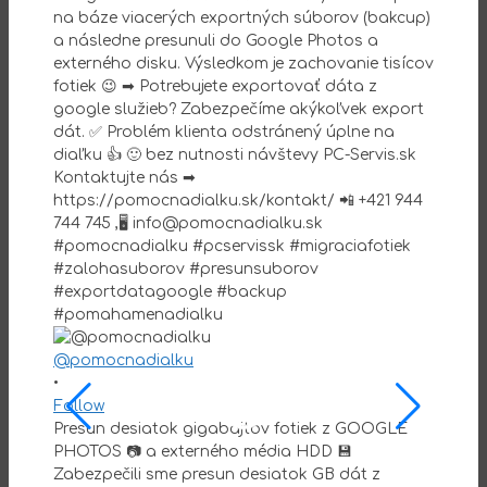
@pomo
•
@pomocnadialku
Follow
•
O Vaše
Follow
💻🔌 P
Presun desiatok gigabajtov fotiek z GOOGLE
apliko
PHOTOS 📷 a externého média HDD 💾
Aktual
Zabezpečili sme presun desiatok GB dát z
problé