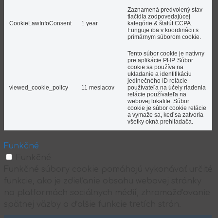
Zaznamená predvolený stav
tlačidla zodpovedajúcej
CookieLawInfoConsent
1 year
kategórie & štatút CCPA.
Funguje iba v koordinácii s
primárnym súborom cookie.
Tento súbor cookie je natívny
pre aplikácie PHP. Súbor
cookie sa používa na
ukladanie a identifikáciu
jedinečného ID relácie
viewed_cookie_policy
11 mesiacov
používateľa na účely riadenia
relácie používateľa na
webovej lokalite. Súbor
cookie je súbor cookie relácie
a vymaže sa, keď sa zatvoria
všetky okná prehliadača.
Funkčné
Funkčné
Funkčné súbory cookie pomáhajú vykonávať určité
funkcie, ako je zdieľanie obsahu webovej stránky
na platformách sociálnych médií, zhromažďovanie
spätnej väzby a ďalšie funkcie tretích strán.