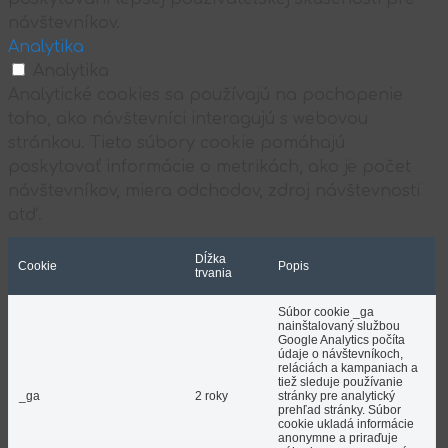
návštevníkov.
Analytika
Analytika
Analytické cookies sa používajú na pochopenie
toho, ako návštevníci interagujú s webovou
stránkou. Tieto súbory cookie pomáhajú
poskytovať informácie o metrikách, ako je počet
návštevníkov, miera odchodov, zdroj návštevnosti
atď.
Dĺžka
Cookie
Popis
trvania
Súbor cookie _ga
nainštalovaný službou
Google Analytics počíta
údaje o návštevníkoch,
reláciách a kampaniach a
tiež sleduje používanie
_ga
2 roky
stránky pre analytický
prehľad stránky. Súbor
cookie ukladá informácie
anonymne a priraďuje