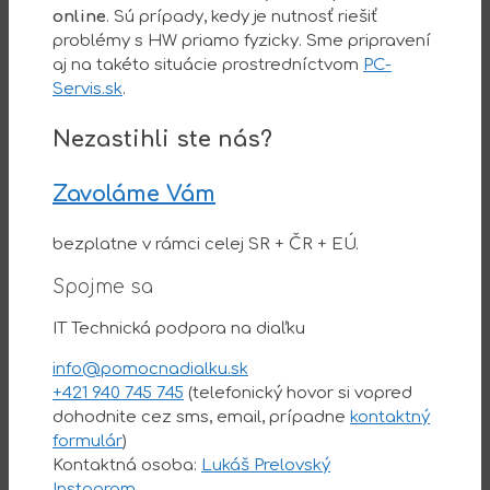
online
. Sú prípady, kedy je nutnosť riešiť
problémy s HW priamo fyzicky. Sme pripravení
aj na takéto situácie prostredníctvom
PC-
Servis.sk
.
Nezastihli ste nás?
Zavoláme Vám
bezplatne v rámci celej SR + ČR + EÚ.
Spojme sa
IT Technická podpora na diaľku
info@pomocnadialku.sk
+421 940 745 745
(telefonický hovor si vopred
dohodnite cez sms, email, prípadne
kontaktný
formulár
)
Kontaktná osoba:
Lukáš Prelovský
Instagram