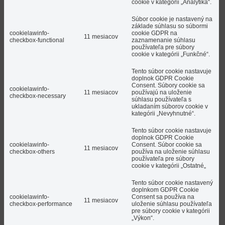
cookie v kategórii „Analytika“.
Súbor cookie je nastavený na
základe súhlasu so súbormi
cookielawinfo-
cookie GDPR na
11 mesiacov
checkbox-functional
zaznamenanie súhlasu
používateľa pre súbory
cookie v kategórii „Funkčné“.
Tento súbor cookie nastavuje
doplnok GDPR Cookie
Consent. Súbory cookie sa
cookielawinfo-
11 mesiacov
používajú na uloženie
checkbox-necessary
súhlasu používateľa s
ukladaním súborov cookie v
kategórii „Nevyhnutné“.
Tento súbor cookie nastavuje
doplnok GDPR Cookie
cookielawinfo-
Consent. Súbor cookie sa
11 mesiacov
checkbox-others
používa na uloženie súhlasu
používateľa pre súbory
cookie v kategórii „Ostatné„
Tento súbor cookie nastavený
doplnkom GDPR Cookie
cookielawinfo-
Consent sa používa na
11 mesiacov
checkbox-performance
uloženie súhlasu používateľa
pre súbory cookie v kategórii
„Výkon“.