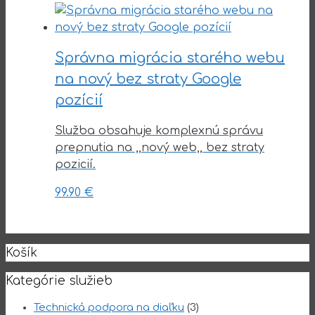
Správna migrácia starého webu
na nový bez straty Google
pozícií
Služba obsahuje komplexnú správu
prepnutia na ,,nový web,, bez straty
pozicií.
99.90
€
Košík
Kategórie služieb
Technická podpora na diaľku
(3)