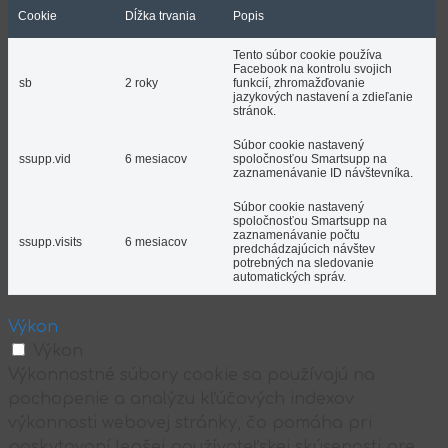
Cookie
Dĺžka trvania
Popis
Tento súbor cookie používa
Facebook na kontrolu svojich
sb
2 roky
funkcií, zhromažďovanie
jazykových nastavení a zdieľanie
stránok.
Súbor cookie nastavený
ssupp.vid
6 mesiacov
spoločnosťou Smartsupp na
zaznamenávanie ID návštevníka.
Súbor cookie nastavený
spoločnosťou Smartsupp na
zaznamenávanie počtu
ssupp.visits
6 mesiacov
predchádzajúcich návštev
potrebných na sledovanie
automatických správ.
Výkon
Výkon
Výkonnostné súbory cookie sa používajú na
pochopenie a analýzu kľúčových indexov
výkonnosti webovej stránky, čo pomáha pri
poskytovaní lepšej používateľskej skúsenosti pre