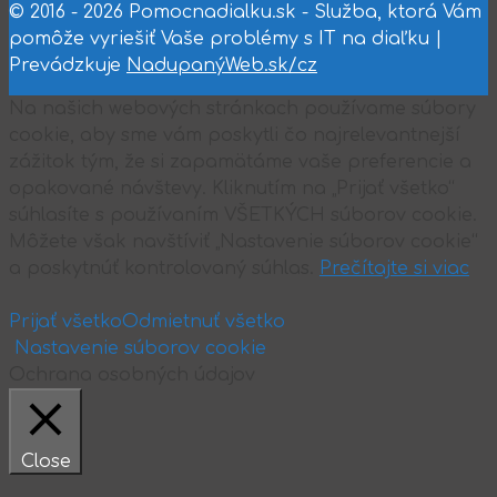
© 2016 - 2026 Pomocnadialku.sk - Služba, ktorá Vám
pomôže vyriešiť Vaše problémy s IT na diaľku |
Prevádzkuje
NadupanýWeb.sk/cz
Na našich webových stránkach používame súbory
cookie, aby sme vám poskytli čo najrelevantnejší
zážitok tým, že si zapamätáme vaše preferencie a
opakované návštevy. Kliknutím na „Prijať všetko“
súhlasíte s používaním VŠETKÝCH súborov cookie.
Môžete však navštíviť „Nastavenie súborov cookie“
a poskytnúť kontrolovaný súhlas.
Prečítajte si viac
Prijať všetko
Odmietnuť všetko
Nastavenie súborov cookie
Ochrana osobných údajov
Close