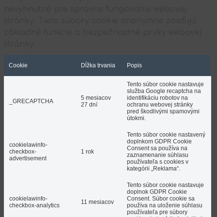
nevyhnutné pre správne fungovanie webovej
stránky. Tieto súbory cookie anonymne zaisťujú
základné funkcie a bezpečnostné prvky webovej
stránky.
Cookie
Dĺžka trvania
Popis
Tento súbor cookie nastavuje
služba Google recaptcha na
5 mesiacov
identifikáciu robotov na
_GRECAPTCHA
27 dní
ochranu webovej stránky
pred škodlivými spamovými
útokmi.
Tento súbor cookie nastavený
doplnkom GDPR Cookie
cookielawinfo-
Consent sa používa na
checkbox-
1 rok
zaznamenanie súhlasu
advertisement
používateľa s cookies v
kategórii „Reklama“.
Tento súbor cookie nastavuje
doplnok GDPR Cookie
cookielawinfo-
Consent. Súbor cookie sa
11 mesiacov
checkbox-analytics
používa na uloženie súhlasu
používateľa pre súbory