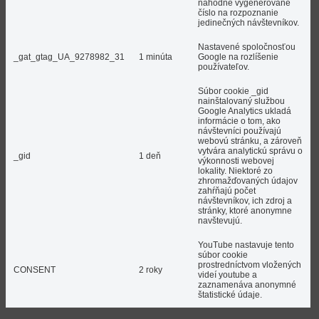
náhodne vygenerované
číslo na rozpoznanie
jedinečných návštevníkov.
Nastavené spoločnosťou
_gat_gtag_UA_9278982_31
1 minúta
Google na rozlíšenie
používateľov.
Súbor cookie _gid
nainštalovaný službou
Google Analytics ukladá
informácie o tom, ako
návštevníci používajú
webovú stránku, a zároveň
vytvára analytickú správu o
_gid
1 deň
výkonnosti webovej
lokality. Niektoré zo
zhromažďovaných údajov
zahŕňajú počet
návštevníkov, ich zdroj a
stránky, ktoré anonymne
navštevujú.
YouTube nastavuje tento
súbor cookie
prostredníctvom vložených
CONSENT
2 roky
videí youtube a
zaznamenáva anonymné
štatistické údaje.