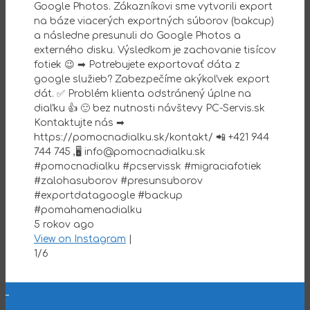
Google Photos. Zákazníkovi sme vytvorili export
aktual
na báze viacerých exportných súborov (bakcup)
notebo
a následne presunuli do Google Photos a
systém
externého disku. Výsledkom je zachovanie tisícov
diaľku
fotiek 😉 ➡ Potrebujete exportovať dáta z
Kontak
google služieb? Zabezpečíme akýkoľvek export
https:
dát. ✅ Problém klienta odstránený úplne na
744 74
diaľku 👍 🙂 bez nutnosti návštevy PC-Servis.sk
#pomoc
Kontaktujte nás ➡
#aktua
https://pomocnadialku.sk/kontakt/ 📲 +421 944
#upto
744 745 ,🖥 info@pomocnadialku.sk
#poma
#pomocnadialku #pcservissk #migraciafotiek
5 roko
#zalohasuborov #presunsuborov
View o
#exportdatagoogle #backup
2/6
#pomahamenadialku
5 rokov ago
View on Instagram
|
1/6